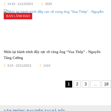
14:43 - 11/12/2023
2035
BAN LÃNH ĐẠO
Nhìn lại hành trình đầy rực rỡ cùng ông “Vua Thép” - Nguyễn
Tăng Cường
9:15 - 22/11/2023
1410
1
2
3
...
18