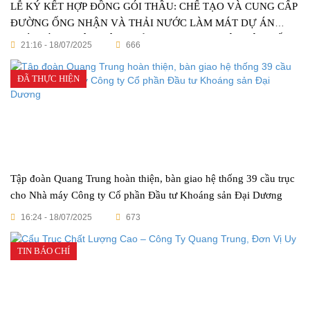
LỄ KÝ KẾT HỢP ĐỒNG GÓI THẦU: CHẾ TẠO VÀ CUNG CẤP
ĐƯỜNG ỐNG NHẬN VÀ THẢI NƯỚC LÀM MÁT DỰ ÁN
NHÀ MÁY NHIỆT ĐIỆN QUẢNG TRẠCH I – MỘT CỘT MỐC
21:16 - 18/07/2025
666
VẺ VANG TRONG NGÀNH CÔNG NGHIỆP VIỆT NAM
ĐÃ THỰC HIỆN
Tập đoàn Quang Trung hoàn thiện, bàn giao hệ thống 39 cầu trục
cho Nhà máy Công ty Cổ phần Đầu tư Khoáng sản Đại Dương
16:24 - 18/07/2025
673
TIN BÁO CHÍ