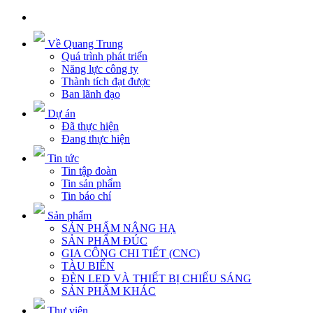
Về Quang Trung
Quá trình phát triển
Năng lực công ty
Thành tích đạt được
Ban lãnh đạo
Dự án
Đã thực hiện
Đang thực hiện
Tin tức
Tin tập đoàn
Tin sản phẩm
Tin báo chí
Sản phẩm
SẢN PHẨM NÂNG HẠ
SẢN PHẨM ĐÚC
GIA CÔNG CHI TIẾT (CNC)
TÀU BIỂN
ĐÈN LED VÀ THIẾT BỊ CHIẾU SÁNG
SẢN PHẨM KHÁC
Thư viện