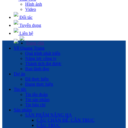
Hình ảnh
Video
Đối tác
Tuyển dụng
Liên hệ
Trang chủ
Về Quang Trung
Quá trình phát triển
Năng lực công ty
Thành tích đạt được
Ban lãnh đạo
Dự án
Đã thực hiện
Đang thực hiện
Tin tức
Tin tập đoàn
Tin sản phẩm
Tin báo chí
Sản phẩm
SẢN PHẨM NÂNG HẠ
CẨU CHÂN ĐẾ, CẦN TRỤC
CẦU TRỤC