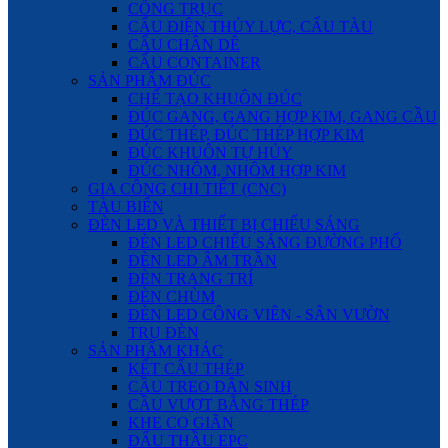
CỔNG TRỤC
CẨU ĐIỆN THỦY LỰC, CẨU TÀU
CẨU CHÂN DÊ
CẨU CONTAINER
SẢN PHẨM ĐÚC
CHẾ TẠO KHUÔN ĐÚC
ĐÚC GANG, GANG HỢP KIM, GANG CẦU
ĐÚC THÉP, ĐÚC THÉP HỢP KIM
ĐÚC KHUÔN TỰ HỦY
ĐÚC NHÔM, NHÔM HỢP KIM
GIA CÔNG CHI TIẾT (CNC)
TÀU BIỂN
ĐÈN LED VÀ THIẾT BỊ CHIẾU SÁNG
ĐÈN LED CHIẾU SÁNG ĐƯỜNG PHỐ
ĐÈN LED ÂM TRẦN
ĐÈN TRANG TRÍ
ĐÈN CHÙM
ĐÈN LED CÔNG VIÊN - SÂN VƯỜN
TRỤ ĐÈN
SẢN PHẨM KHÁC
KẾT CẤU THÉP
CẦU TREO DÂN SINH
CẦU VƯỢT BẰNG THÉP
KHE CO GIÃN
ĐẤU THẦU EPC