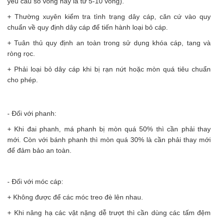
yêu cầu số vòng này là từ 5-10 vòng).
+ Thường xuyên kiểm tra tình trạng dây cáp, căn cứ vào quy
chuẩn về quy định dây cáp để tiến hành loại bỏ cáp.
+ Tuân thủ quy định an toàn trong sử dụng khóa cáp, tang và
ròng rọc.
+ Phải loại bỏ dây cáp khi bị rạn nứt hoặc mòn quá tiêu chuẩn
cho phép.
- Đối với phanh:
+ Khi đai phanh, má phanh bị mòn quá 50% thì cần phải thay
mới. Còn với bánh phanh thì mòn quá 30% là cần phải thay mới
để đảm bảo an toàn.
- Đối với móc cáp:
+ Không được để các móc treo đè lên nhau.
+ Khi nâng hạ các vật nặng dễ trượt thì cần dùng các tấm đệm