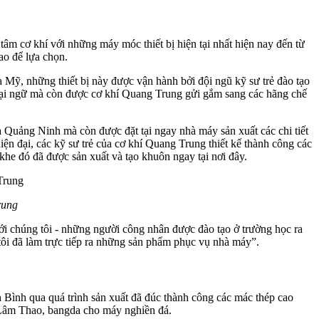
m cơ khí với những máy móc thiết bị hiện tại nhất hiện nay đến từ
dao để lựa chọn.
 những thiết bị này được vận hành bởi đội ngũ kỹ sư trẻ đào tạo
goại ngữ mà còn được cơ khí Quang Trung gửi gắm sang các hãng chế
ạ Quảng Ninh mà còn được đặt tại ngay nhà máy sản xuất các chi tiết
n đại, các kỹ sư trẻ của cơ khí Quang Trung thiết kế thành công các
khe đó đã được sản xuất và tạo khuôn ngay tại nơi đây.
rung
i chúng tôi - những người công nhân được đào tạo ở trường học ra
tôi đã làm trực tiếp ra những sản phẩm phục vụ nhà máy”.
 Bình qua quá trình sản xuất đã đúc thành công các mác thép cao
t Lâm Thao, bangda cho máy nghiền đá.