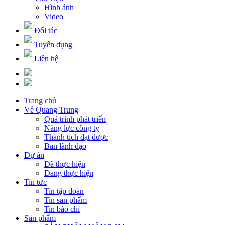
Hình ảnh
Video
Đối tác
Tuyển dụng
Liên hệ
Trang chủ
Về Quang Trung
Quá trình phát triển
Năng lực công ty
Thành tích đạt được
Ban lãnh đạo
Dự án
Đã thực hiện
Đang thực hiện
Tin tức
Tin tập đoàn
Tin sản phẩm
Tin báo chí
Sản phẩm