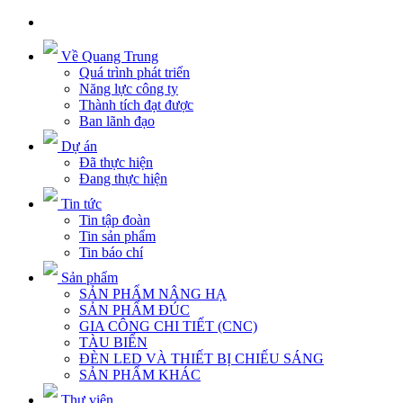
Về Quang Trung
Quá trình phát triển
Năng lực công ty
Thành tích đạt được
Ban lãnh đạo
Dự án
Đã thực hiện
Đang thực hiện
Tin tức
Tin tập đoàn
Tin sản phẩm
Tin báo chí
Sản phẩm
SẢN PHẨM NÂNG HẠ
SẢN PHẨM ĐÚC
GIA CÔNG CHI TIẾT (CNC)
TÀU BIỂN
ĐÈN LED VÀ THIẾT BỊ CHIẾU SÁNG
SẢN PHẨM KHÁC
Thư viện