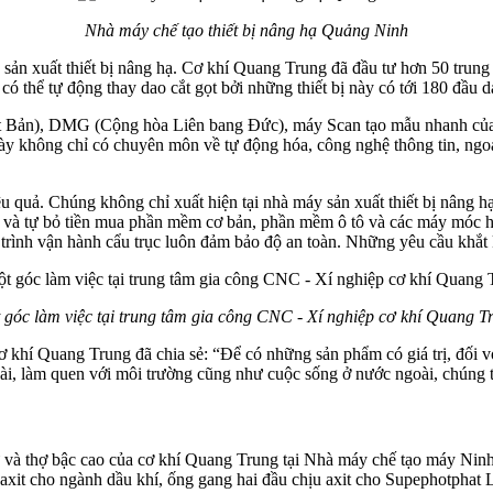
Nhà máy chế tạo thiết bị nâng hạ Quảng Ninh
 xuất thiết bị nâng hạ. Cơ khí Quang Trung đã đầu tư hơn 50 trung tâ
 có thể tự động thay dao cắt gọt bởi những thiết bị này có tới 180 đầu 
n), DMG (Cộng hòa Liên bang Đức), máy Scan tạo mẫu nhanh của Mỹ,
 này không chỉ có chuyên môn về tự động hóa, công nghệ thông tin, n
u quả. Chúng không chỉ xuất hiện tại nhà máy sản xuất thiết bị nâng h
 và tự bỏ tiền mua phần mềm cơ bản, phần mềm ô tô và các máy móc hiệ
 trình vận hành cẩu trục luôn đảm bảo độ an toàn. Những yêu cầu khắt 
 góc làm việc tại trung tâm gia công CNC - Xí nghiệp cơ khí Quang T
hí Quang Trung đã chia sẻ: “Để có những sản phẩm có giá trị, đối vớ
oài, làm quen với môi trường cũng như cuộc sống ở nước ngoài, chúng 
ư và thợ bậc cao của cơ khí Quang Trung tại Nhà máy chế tạo máy Ninh
 axit cho ngành dầu khí, ống gang hai đầu chịu axit cho Supephotpha