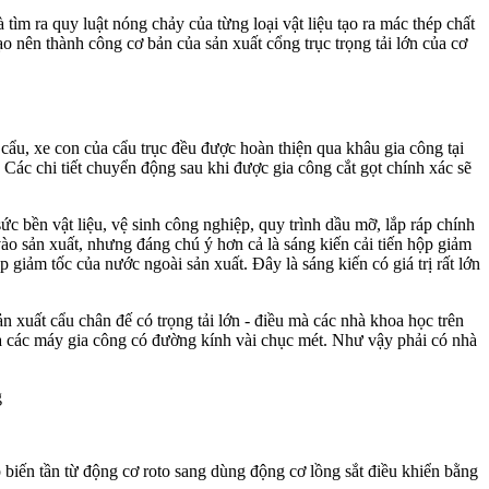
ìm ra quy luật nóng chảy của từng loại vật liệu tạo ra mác thép chất
ạo nên thành công cơ bản của sản xuất cổng trục trọng tải lớn của cơ
cẩu, xe con của cẩu trục đều được hoàn thiện qua khâu gia công tại
 Các chi tiết chuyển động sau khi được gia công cắt gọt chính xác sẽ
sức bền vật liệu, vệ sinh công nghiệp, quy trình dầu mỡ, lắp ráp chính
ào sản xuất, nhưng đáng chú ý hơn cả là sáng kiến cải tiến hộp giảm
iảm tốc của nước ngoài sản xuất. Đây là sáng kiến có giá trị rất lớn
 xuất cẩu chân đế có trọng tải lớn - điều mà các nhà khoa học trên
à các máy gia công có đường kính vài chục mét. Như vậy phải có nhà
 biến tần từ động cơ roto sang dùng động cơ lồng sắt điều khiển bằng