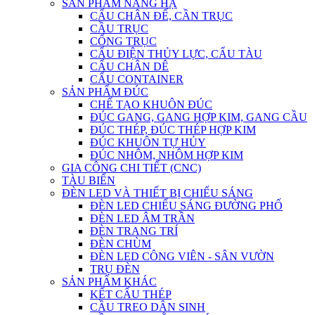
SẢN PHẨM NÂNG HẠ
CẨU CHÂN ĐẾ, CẦN TRỤC
CẦU TRỤC
CỔNG TRỤC
CẨU ĐIỆN THỦY LỰC, CẨU TÀU
CẨU CHÂN DÊ
CẨU CONTAINER
SẢN PHẨM ĐÚC
CHẾ TẠO KHUÔN ĐÚC
ĐÚC GANG, GANG HỢP KIM, GANG CẦU
ĐÚC THÉP, ĐÚC THÉP HỢP KIM
ĐÚC KHUÔN TỰ HỦY
ĐÚC NHÔM, NHÔM HỢP KIM
GIA CÔNG CHI TIẾT (CNC)
TÀU BIỂN
ĐÈN LED VÀ THIẾT BỊ CHIẾU SÁNG
ĐÈN LED CHIẾU SÁNG ĐƯỜNG PHỐ
ĐÈN LED ÂM TRẦN
ĐÈN TRANG TRÍ
ĐÈN CHÙM
ĐÈN LED CÔNG VIÊN - SÂN VƯỜN
TRỤ ĐÈN
SẢN PHẨM KHÁC
KẾT CẤU THÉP
CẦU TREO DÂN SINH