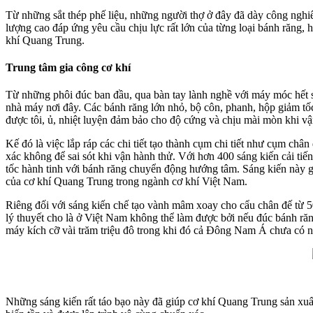
Từ những sắt thép phế liệu, những người thợ ở đây đã dày công nghiên
lượng cao đáp ứng yêu cầu chịu lực rất lớn của từng loại bánh răng, h
khí Quang Trung.
Trung tâm gia công cơ khí
Từ những phôi đúc ban đầu, qua bàn tay lành nghề với máy móc hết sứ
nhà máy nơi đây. Các bánh răng lớn nhỏ, bộ côn, phanh, hộp giảm tốc 
được tôi, ủ, nhiệt luyện đảm bảo cho độ cứng và chịu mài mòn khi v
Kế đó là việc lắp ráp các chi tiết tạo thành cụm chi tiết như cụm châ
xác không để sai sót khi vận hành thử. Với hơn 400 sáng kiến cải ti
tốc hành tinh với bánh răng chuyển động hướng tâm. Sáng kiến này gi
của cơ khí Quang Trung trong ngành cơ khí Việt Nam.
Riêng đối với sáng kiến chế tạo vành mâm xoay cho cẩu chân đế từ 50 
lý thuyết cho là ở Việt Nam không thể làm được bởi nếu đúc bánh ră
máy kích cỡ vài trăm triệu đô trong khi đó cả Đông Nam Á chưa có 
Những sáng kiến rất táo bạo này đã giúp cơ khí Quang Trung sản xuất