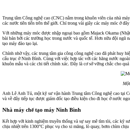
Trung tâm Công nghệ cao (CNC) nằm trong khuôn viên của nhà máy sản
các nước tiên tiến trên thế giới. Chỉ trong vài giây các máy móc ở đây
Với những máy móc được nhập ngoại bao gồm Majack Okama (Nhật Bả
bài bản bởi các trường học trong nước và quốc tế. Hơn nữa đội ngũ
tạo máy đào tạo lại.
Chính nhờ vậy, các trung tâm gia công công nghệ cao đã phát huy hiệ
cẩu trục ở Ninh Bình. Cùng với việc hợp tác với các hãng nước ngoài
khuôn mẫu và các chi tiết chính xác. Đây là cơ sở vững chắc cho quá
Một
Anh Lê Anh Tú, một kỹ sư vận hành Trung tâm Công nghệ cao tại Cơ k
và về đây tiếp tục được giám đốc tạo điều kiện cho đi học ở nước ng
Nhà máy chế tạo máy Ninh Bình
Kết hợp với kinh nghiệm truyền thống và sự say mê tìm tòi, các kỹ s
chịu nhiệt trên 1300°C phục vụ cho xi măng, lò quay, bơm chìm chịu