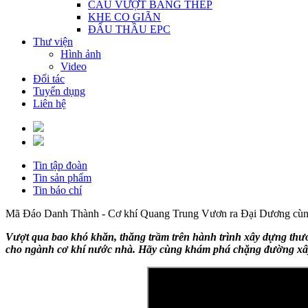
CẦU VƯỢT BẰNG THÉP
KHE CO GIÃN
ĐẤU THẦU EPC
Thư viện
Hình ảnh
Video
Đối tác
Tuyển dụng
Liên hệ
Tin tập đoàn
Tin sản phẩm
Tin báo chí
Mã Đáo Danh Thành - Cơ khí Quang Trung Vươn ra Đại Dương cùn
Vượt qua bao khó khăn, thăng trầm trên hành trình xây dựng thư
cho ngành cơ khí nước nhà. Hãy cùng khám phá chặng đường xây