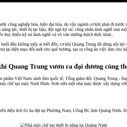
ớc công nghiệp hóa, hiện đại hóa, do vậy ngành cơ khí phải đi trước
 năng lực, thiết bị lạc hậu, đội ngũ kỹ sư, công nhân lành nghề mai m
ếu thợ, thiếu kỹ sư lành nghề và vô vàn những thách thức khác.
uổi đầu không mấy ai biết đến, cơ khí Quang Trung đã dùng nội lực c
em lại diện mạo đổi mới cho quê hương, tạo ra công ăn việc làm cho 
í Quang Trung vươn ra đại dương cùng thế
sản phẩm Việt Nam sánh tầm quốc tế, Tổng giám đốc Quang Trung - 
hà máy chế tạo máy Ninh Bình. Hơn nữa một nhà máy được xây dựng vớ
ộ trên diện tích 61 ha đặt tại Phương Nam, Uông Bí, tỉnh Quảng Ninh.