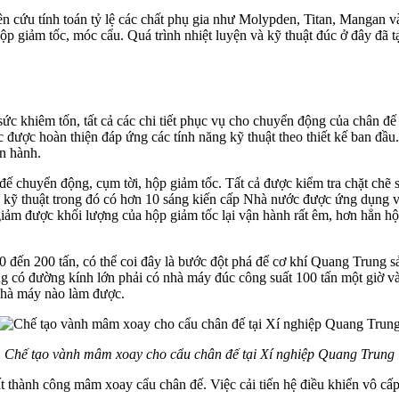
 cứu tính toán tỷ lệ các chất phụ gia như Molypden, Titan, Mangan và t
ộp giảm tốc, móc cẩu. Quá trình nhiệt luyện và kỹ thuật đúc ở đây đã t
c khiêm tốn, tất cả các chi tiết phục vụ cho chuyển động của chân đế 
được hoàn thiện đáp ứng các tính năng kỹ thuật theo thiết kế ban đầu.
ận hành.
n đế chuyển động, cụm tời, hộp giảm tốc. Tất cả được kiểm tra chặt chẽ 
ến kỹ thuật trong đó có hơn 10 sáng kiến cấp Nhà nước được ứng dụng v
ảm được khối lượng của hộp giảm tốc lại vận hành rất êm, hơn hẳn hộp g
đến 200 tấn, có thể coi đây là bước đột phá để cơ khí Quang Trung sản
ng có đường kính lớn phải có nhà máy đúc công suất 100 tấn một giờ v
nhà máy nào làm được.
Chế tạo vành mâm xoay cho cẩu chân đế tại Xí nghiệp Quang Trung
 thành công mâm xoay cẩu chân đế. Việc cải tiến hệ điều khiển vô cấp