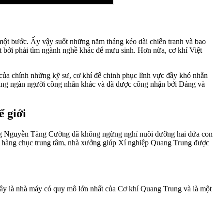
 một bước. Ấy vậy suốt những năm tháng kéo dài chiến tranh và bao
ột bởi phải tìm ngành nghề khác để mưu sinh. Hơn nữa, cơ khí Việt
ủa chính những kỹ sư, cơ khí để chinh phục lĩnh vực đầy khó nhằn
hàng ngàn người công nhân khác và đã được công nhận bởi Đảng và
 giới
ông Nguyễn Tăng Cường đã không ngừng nghỉ nuôi dưỡng hai đứa con
i hàng chục trung tâm, nhà xưởng giúp Xí nghiệp Quang Trung được
 Đây là nhà máy có quy mô lớn nhất của Cơ khí Quang Trung và là một