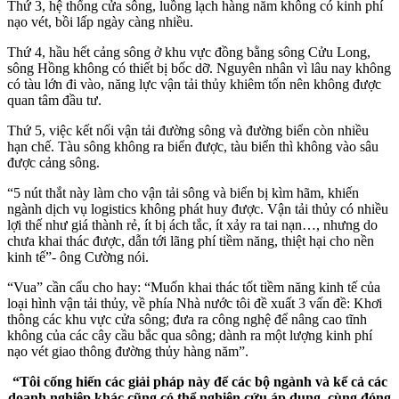
Thứ 3, hệ thống cửa sông, luồng lạch hàng năm không có kinh phí
nạo vét, bồi lấp ngày càng nhiều.
Thứ 4, hầu hết cảng sông ở khu vực đồng bằng sông Cửu Long,
sông Hồng không có thiết bị bốc dỡ. Nguyên nhân vì lâu nay không
có tàu lớn đi vào, năng lực vận tải thủy khiêm tốn nên không được
quan tâm đầu tư.
Thứ 5, việc kết nối vận tải đường sông và đường biển còn nhiều
hạn chế. Tàu sông không ra biển được, tàu biển thì không vào sâu
được cảng sông.
“5 nút thắt này làm cho vận tải sông và biển bị kìm hãm, khiến
ngành dịch vụ logistics không phát huy được. Vận tải thủy có nhiều
lợi thế như giá thành rẻ, ít bị ách tắc, ít xảy ra tai nạn…, nhưng do
chưa khai thác được, dẫn tới lãng phí tiềm năng, thiệt hại cho nền
kinh tế”- ông Cường nói.
“Vua” cần cẩu cho hay: “Muốn khai thác tốt tiềm năng kinh tế của
loại hình vận tải thủy, về phía Nhà nước tôi đề xuất 3 vấn đề: Khơi
thông các khu vực cửa sông; đưa ra công nghệ để nâng cao tĩnh
không của các cây cầu bắc qua sông; dành ra một lượng kinh phí
nạo vét giao thông đường thủy hàng năm”.
“Tôi cống hiến các giải pháp này để các bộ ngành và kể cả các
doanh nghiệp khác cũng có thể nghiên cứu áp dụng, cùng đóng