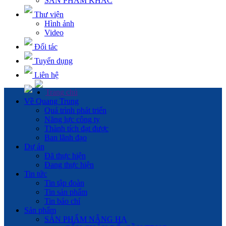
SẢN PHẨM KHÁC
Thư viện
Hình ảnh
Video
Đối tác
Tuyển dụng
Liên hệ
Trang chủ
Về Quang Trung
Quá trình phát triển
Năng lực công ty
Thành tích đạt được
Ban lãnh đạo
Dự án
Đã thực hiện
Đang thực hiện
Tin tức
Tin tập đoàn
Tin sản phẩm
Tin báo chí
Sản phẩm
SẢN PHẨM NÂNG HẠ