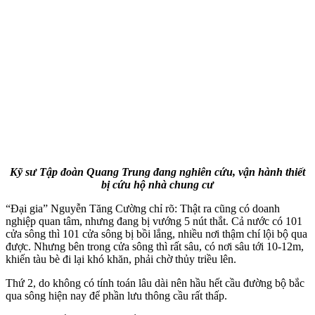
Kỹ sư Tập đoàn Quang Trung đang nghiên cứu, vận hành thiết
bị cứu hộ nhà chung cư
“Đại gia” Nguyễn Tăng Cường chỉ rõ: Thật ra cũng có doanh
nghiệp quan tâm, nhưng đang bị vướng 5 nút thắt. Cả nước có 101
cửa sông thì 101 cửa sông bị bồi lắng, nhiều nơi thậm chí lội bộ qua
được. Nhưng bên trong cửa sông thì rất sâu, có nơi sâu tới 10-12m,
khiến tàu bè đi lại khó khăn, phải chờ thủy triều lên.
Thứ 2, do không có tính toán lâu dài nên hầu hết cầu đường bộ bắc
qua sông hiện nay để phần lưu thông cầu rất thấp.