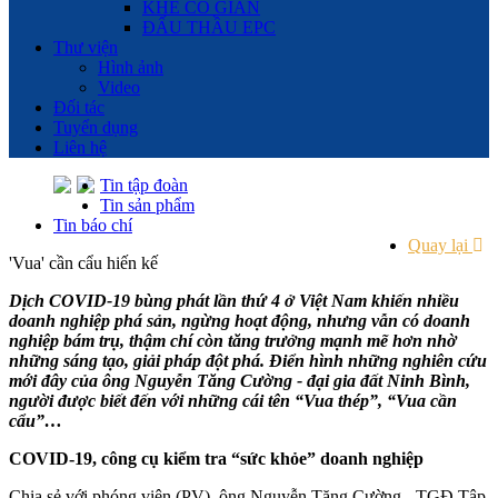
KHE CO GIÃN
ĐẤU THẦU EPC
Thư viện
Hình ảnh
Video
Đối tác
Tuyển dụng
Liên hệ
Tin tập đoàn
Tin sản phẩm
Tin báo chí
Quay lại
'Vua' cần cẩu hiến kế
Dịch COVID-19 bùng phát lần thứ 4 ở Việt Nam khiến nhiều
doanh nghiệp phá sản, ngừng hoạt động, nhưng vẫn có doanh
nghiệp bám trụ, thậm chí còn tăng trưởng mạnh mẽ hơn nhờ
những sáng tạo, giải pháp đột phá. Điển hình những nghiên cứu
mới đây của ông Nguyễn Tăng Cường - đại gia đất Ninh Bình,
người được biết đến với những cái tên “Vua thép”, “Vua cần
cẩu”…
COVID-19, công cụ kiểm tra “sức khỏe” doanh nghiệp
Chia sẻ với phóng viên (PV), ông Nguyễn Tăng Cường - TGĐ Tập