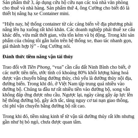
Sản phẩm thứ 3, áp dụng cứu hộ cứu nạn các toà nhà văn phòng
cho thuê và nhà hàng. Sản phẩm thứ 4, ông Cường cho biết đó là
thiết bị nâng hạ xe Container mini.
“Hiện nay, hệ thống container từ các cảng biển về địa phương phải
nâng lên hạ xuống rất khó khăn. Các doanh nghiệp phải thuê xe cẩu
khác đến, vừa mất thời gian, vừa tốn kém và bị động. Trong khi sản
phẩm của chúng tôi gắn luôn trên hệ thống xe, thao tác nhanh gọn,
giá thành hợp lý” - ông Cường nói.
Đánh thức tiềm năng
vận tải thủy
Trao đổi với
Tiền Phong,
“vua” cần cẩu đất Ninh Bình cho biết, ở
các nước tiên tiến, ước tính có khoảng 80% khối lượng hàng hoá
được vận chuyển bằng đường thủy, chủ yếu là đường thủy nội địa,
đường biển. Trong khi đó, ở Việt Nam tập trung quá nhiều vào
đường bộ. Chúng ta đầu tư rất nhiều tiền vào đường bộ, song vẫn
không đáp ứng được nhu cầu. Ngược lại, ngày càng gây áp lực lên
hệ thống đường bộ, gây ách tắc, tăng nguy cơ tai nạn giao thông,
chi phí vận chuyển bằng đường bộ rất cao.
Trong khi đó, tiềm năng kinh tế từ vận tải đường thủy rất lớn nhưng
gần như bị bỏ ngỏ, chưa được quan tâm.