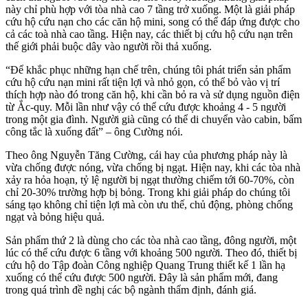
này chỉ phù hợp với tòa nhà cao 7 tầng trở xuống. Một là giải pháp
cứu hộ cứu nạn cho các căn hộ mini, song có thể đáp ứng được cho
cả các toà nhà cao tầng. Hiện nay, các thiết bị cứu hộ cứu nạn trên
thế giới phải buộc dây vào người rồi thả xuống.
“Để khắc phục những hạn chế trên, chúng tôi phát triển sản phẩm
cứu hộ cứu nạn mini rất tiện lợi và nhỏ gọn, có thể bỏ vào vị trí
thích hợp nào đó trong căn hộ, khi cần bỏ ra và sử dụng nguồn điện
từ Ắc-quy. Mỗi lần như vậy có thể cứu được khoảng 4 - 5 người
trong một gia đình. Người già cũng có thể di chuyển vào cabin, bấm
công tắc là xuống đất” – ông Cường nói.
Theo ông Nguyễn Tăng Cường, cái hay của phương pháp này là
vừa chống được nóng, vừa chống bị ngạt. Hiện nay, khi các tòa nhà
xảy ra hỏa hoạn, tỷ lệ người bị ngạt thường chiếm tới 60-70%, còn
chỉ 20-30% trường hợp bị bỏng. Trong khi giải pháp do chúng tôi
sáng tạo không chỉ tiện lợi mà còn ưu thế, chủ động, phòng chống
ngạt và bỏng hiệu quả.
Sản phẩm thứ 2 là dùng cho các tòa nhà cao tầng, đông người, một
lúc có thể cứu được 6 tầng với khoảng 500 người. Theo đó, thiết bị
cứu hộ do Tập đoàn Công nghiệp Quang Trung thiết kế 1 lần hạ
xuống có thể cứu được 500 người. Đây là sản phẩm mới, đang
trong quá trình đề nghị các bộ ngành thẩm định, đánh giá.