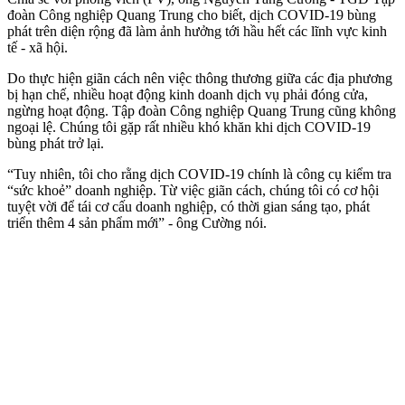
đoàn Công nghiệp Quang Trung cho biết, dịch COVID-19 bùng
phát trên diện rộng đã làm ảnh hưởng tới hầu hết các lĩnh vực kinh
tế - xã hội.
Do thực hiện giãn cách nên việc thông thương giữa các địa phương
bị hạn chế, nhiều hoạt động kinh doanh dịch vụ phải đóng cửa,
ngừng hoạt động. Tập đoàn Công nghiệp Quang Trung cũng không
ngoại lệ. Chúng tôi gặp rất nhiều khó khăn khi dịch COVID-19
bùng phát trở lại.
“Tuy nhiên, tôi cho rằng dịch COVID-19 chính là công cụ kiểm tra
“sức khoẻ” doanh nghiệp. Từ việc giãn cách, chúng tôi có cơ hội
tuyệt vời để tái cơ cấu doanh nghiệp, có thời gian sáng tạo, phát
triển thêm 4 sản phẩm mới” - ông Cường nói.