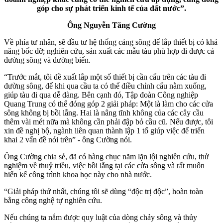
góp cho sự phát triển kinh tế của đất nước”.
Ông Nguyễn Tăng Cường
Về phía tư nhân, sẽ đầu tư hệ thống cảng sông để lắp thiết bị có khả
năng bốc dỡ; nghiên cứu, sản xuất các mẫu tàu phù hợp đi được cả
đường sông và đường biển.
“Trước mắt, tôi đề xuất lắp một số thiết bị cần cẩu trên các tàu đi
đường sông, để khi qua cầu ta có thể điều chỉnh cẩu nằm xuống,
giúp tàu đi qua dễ dàng. Bên cạnh đó, Tập đoàn Công nghiệp
Quang Trung có thể đóng góp 2 giải pháp: Một là làm cho các cửa
sông không bị bồi lắng. Hai là nâng tĩnh không của các cây cầu
thêm vài mét nữa mà không cần phải đập bỏ cầu cũ. Nếu được, tôi
xin đề nghị bộ, ngành liên quan thành lập 1 tổ giúp việc để triển
khai 2 vấn đề nói trên” - ông Cường nói.
Ông Cường chia sẻ, đã có hàng chục năm lặn lội nghiên cứu, thử
nghiệm về thuỷ triều, việc bồi lắng tại các cửa sông và rất muốn
hiến kế công trình khoa học này cho nhà nước.
“Giải pháp thứ nhất, chúng tôi sẽ dùng “độc trị độc”, hoàn toàn
bằng công nghệ tự nghiên cứu.
Nếu chúng ta nắm được quy luật của dòng chảy sông và thủy