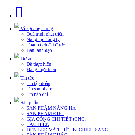
Về Quang Trung
Quá trình phát triển
Năng lực công ty
Thành tích đạt được
Ban lãnh đạo
Dự án
Đã thực hiện
Đang thực hiện
Tin tức
Tin tập đoàn
Tin sản phẩm
Tin báo chí
Sản phẩm
SẢN PHẨM NÂNG HẠ
SẢN PHẨM ĐÚC
GIA CÔNG CHI TIẾT (CNC)
TÀU BIỂN
ĐÈN LED VÀ THIẾT BỊ CHIẾU SÁNG