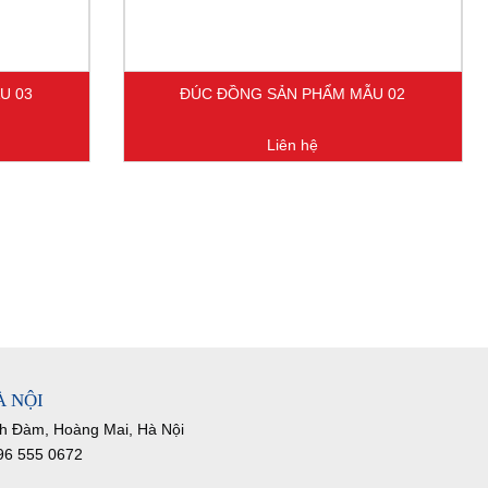
U 03
ĐÚC ĐỒNG SẢN PHẨM MẪU 02
Liên hệ
À NỘI
nh Đàm, Hoàng Mai, Hà Nội
096 555 0672