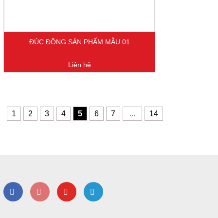
ĐÚC ĐỒNG SẢN PHẨM MẪU 01
Liên hệ
1
2
3
4
5
6
7
...
14