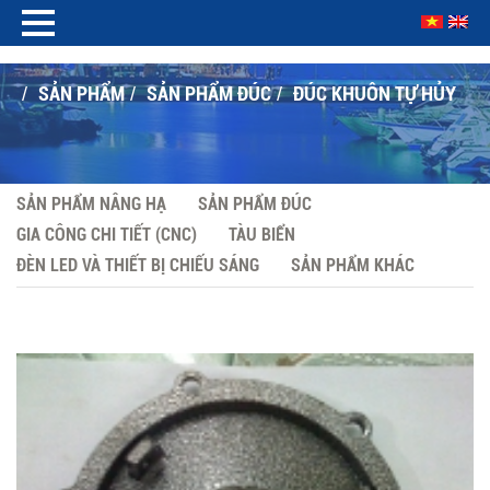
SẢN PHẨM
SẢN PHẨM ĐÚC
ĐÚC KHUÔN TỰ HỦY
/
/
/
SẢN PHẨM NÂNG HẠ
SẢN PHẨM ĐÚC
GIA CÔNG CHI TIẾT (CNC)
TÀU BIỂN
ĐÈN LED VÀ THIẾT BỊ CHIẾU SÁNG
SẢN PHẨM KHÁC