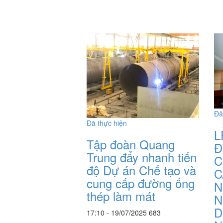
Đã
Đã thực hiện
L
Tập đoàn Quang
Đ
Trung đẩy nhanh tiến
C
độ Dự án Chế tạo và
C
cung cấp đường ống
N
thép làm mát
N
D
17:10 - 19/07/2025
683