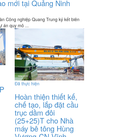
ao mới tại Quảng Ninh
n Công nghiệp Quang Trung ký kết biên
ự án quy mô ...
Đã thực hiện
ẮP
Hoàn thiện thiết kế,
chế tạo, lắp đặt cầu
trục dầm đôi
(25+25)T cho Nhà
máy bê tông Hùng
Vương-CN Vĩnh