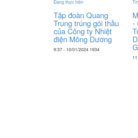
Đang thực hiện
Ti
Tập đoàn Quang
M
Trung trúng gói thầu
-
của Công ty Nhiệt
T
điện Mông Dương
D
G
9:37 - 10/01/2024
1934
11