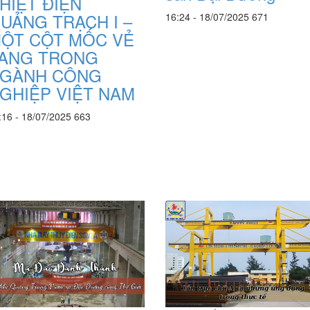
HIỆT ĐIỆN
UẢNG TRẠCH I –
16:24 - 18/07/2025
671
ỘT CỘT MỐC VẺ
ANG TRONG
GÀNH CÔNG
GHIỆP VIỆT NAM
:16 - 18/07/2025
663