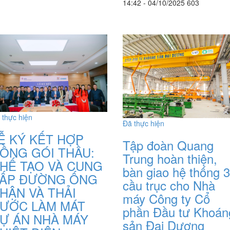
14:42 - 04/10/2025
603
 thực hiện
Đã thực hiện
Ễ KÝ KẾT HỢP
Tập đoàn Quang
ỒNG GÓI THẦU:
Trung hoàn thiện,
HẾ TẠO VÀ CUNG
bàn giao hệ thống 
ẤP ĐƯỜNG ỐNG
cầu trục cho Nhà
HẬN VÀ THẢI
máy Công ty Cổ
ƯỚC LÀM MÁT
phần Đầu tư Khoán
Ự ÁN NHÀ MÁY
sản Đại Dương