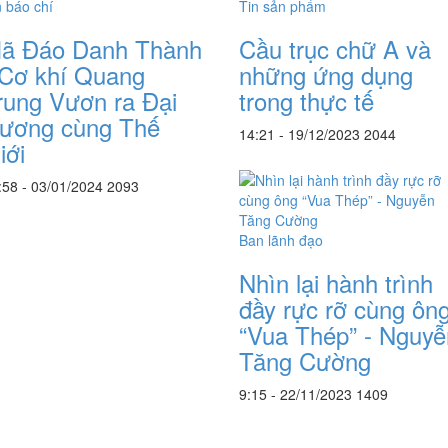
n báo chí
Tin sản phẩm
ã Đáo Danh Thành
Cầu trục chữ A và
 Cơ khí Quang
những ứng dụng
rung Vươn ra Đại
trong thực tế
ương cùng Thế
14:21 - 19/12/2023
2044
iới
:58 - 03/01/2024
2093
Ban lãnh đạo
Nhìn lại hành trình
đầy rực rỡ cùng ôn
“Vua Thép” - Nguyễ
Tăng Cường
9:15 - 22/11/2023
1409