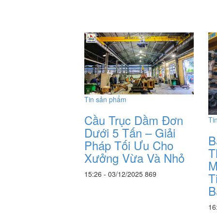
Tin sản phẩm
Cầu Trục Dầm Đơn
Ti
Dưới 5 Tấn – Giải
B
Pháp Tối Ưu Cho
T
Xưởng Vừa Và Nhỏ
M
15:26 - 03/12/2025
869
T
B
16