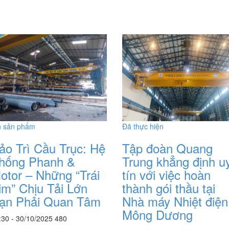
n sản phẩm
Đã thực hiện
ảo Trì Cầu Trục: Hệ
Tập đoàn Quang
hống Phanh &
Trung khẳng định u
otor – Những “Trái
tín với việc hoàn
im” Chịu Tải Lớn
thành gói thầu tại
ạn Phải Quan Tâm
Nhà máy Nhiệt điện
Mông Dương
:30 - 30/10/2025
480