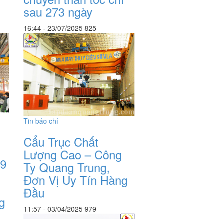
sau 273 ngày
16:44 - 23/07/2025
825
Tin báo chí
Cẩu Trục Chất
Lượng Cao – Công
39
Ty Quang Trung,
Đơn Vị Uy Tín Hàng
Đầu
g
11:57 - 03/04/2025
979