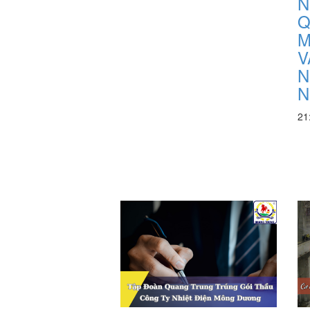
N
Q
M
V
N
N
21