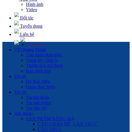
Hình ảnh
Video
Đối tác
Tuyển dụng
Liên hệ
Trang chủ
Về Quang Trung
Quá trình phát triển
Năng lực công ty
Thành tích đạt được
Ban lãnh đạo
Dự án
Đã thực hiện
Đang thực hiện
Tin tức
Tin tập đoàn
Tin sản phẩm
Tin báo chí
Sản phẩm
SẢN PHẨM NÂNG HẠ
CẨU CHÂN ĐẾ, CẦN TRỤC
CẦU TRỤC