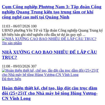
Cụm Công nghiệp Phương Nam 3: Tập đoàn Công
nghiệp Quang Trung kiến tạo trung tâm cơ khí
công nghệ cao mới tại Quảng Ninh
11:03 - 06/07/2026
100
UBND phường Yên Tử và Tập đoàn Công nghiệp Quang Trung ký
kết biên bản ghi nhớ nghiên cứu đầu tư dự án quy mô ...
Tin sản phẩm
NHÀ XƯỞNG CAO BAO NHIÊU ĐỂ LẮP CẦU
TRỤC?
11:08 - 09/03/2026
307
Đã thực hiện
Hoàn thiện thiết kế, chế tạo, lắp đặt cầu trục dầm
đôi (25+25)T cho Nhà máy bê tông Hùng Vương-
CN Vĩnh Long