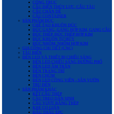
CỔNG TRỤC
CẨU ĐIỆN THỦY LỰC, CẨU TÀU
CẨU CHÂN DÊ
CẨU CONTAINER
SẢN PHẨM ĐÚC
CHẾ TẠO KHUÔN ĐÚC
ĐÚC GANG, GANG HỢP KIM, GANG CẦU
ĐÚC THÉP, ĐÚC THÉP HỢP KIM
ĐÚC KHUÔN TỰ HỦY
ĐÚC NHÔM, NHÔM HỢP KIM
GIA CÔNG CHI TIẾT (CNC)
TÀU BIỂN
ĐÈN LED VÀ THIẾT BỊ CHIẾU SÁNG
ĐÈN LED CHIẾU SÁNG ĐƯỜNG PHỐ
ĐÈN LED ÂM TRẦN
ĐÈN TRANG TRÍ
ĐÈN CHÙM
ĐÈN LED CÔNG VIÊN - SÂN VƯỜN
TRỤ ĐÈN
SẢN PHẨM KHÁC
KẾT CẤU THÉP
CẦU TREO DÂN SINH
CẦU VƯỢT BẰNG THÉP
KHE CO GIÃN
ĐẤU THẦU EPC