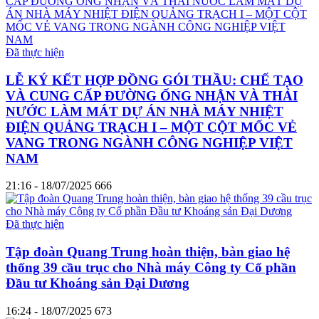
Đã thực hiện
LỄ KÝ KẾT HỢP ĐỒNG GÓI THẦU: CHẾ TẠO
VÀ CUNG CẤP ĐƯỜNG ỐNG NHẬN VÀ THẢI
NƯỚC LÀM MÁT DỰ ÁN NHÀ MÁY NHIỆT
ĐIỆN QUẢNG TRẠCH I – MỘT CỘT MỐC VẺ
VANG TRONG NGÀNH CÔNG NGHIỆP VIỆT
NAM
21:16 - 18/07/2025
666
Đã thực hiện
Tập đoàn Quang Trung hoàn thiện, bàn giao hệ
thống 39 cầu trục cho Nhà máy Công ty Cổ phần
Đầu tư Khoáng sản Đại Dương
16:24 - 18/07/2025
673