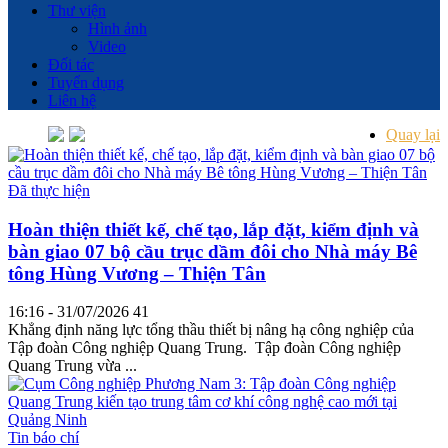
Thư viện
Hình ảnh
Video
Đối tác
Tuyển dụng
Liên hệ
Quay lại
Đã thực hiện
Hoàn thiện thiết kế, chế tạo, lắp đặt, kiểm định và
bàn giao 07 bộ cầu trục dầm đôi cho Nhà máy Bê
tông Hùng Vương – Thiện Tân
16:16 - 31/07/2026
41
Khẳng định năng lực tổng thầu thiết bị nâng hạ công nghiệp của
Tập đoàn Công nghiệp Quang Trung. Tập đoàn Công nghiệp
Quang Trung vừa ...
Tin báo chí