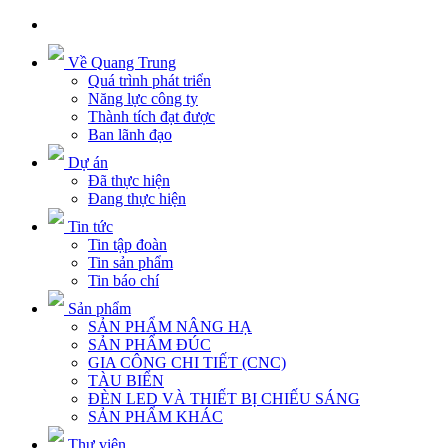
Về Quang Trung
Quá trình phát triển
Năng lực công ty
Thành tích đạt được
Ban lãnh đạo
Dự án
Đã thực hiện
Đang thực hiện
Tin tức
Tin tập đoàn
Tin sản phẩm
Tin báo chí
Sản phẩm
SẢN PHẨM NÂNG HẠ
SẢN PHẨM ĐÚC
GIA CÔNG CHI TIẾT (CNC)
TÀU BIỂN
ĐÈN LED VÀ THIẾT BỊ CHIẾU SÁNG
SẢN PHẨM KHÁC
Thư viện