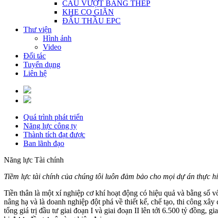
CẦU VƯỢT BẰNG THÉP
KHE CO GIÃN
ĐẤU THẦU EPC
Thư viện
Hình ảnh
Video
Đối tác
Tuyển dụng
Liên hệ
Quá trình phát triển
Năng lực công ty
Thành tích đạt được
Ban lãnh đạo
Năng lực Tài chính
Tiềm lực tài chính của chúng tôi luôn đảm bảo cho mọi dự án thực h
Tiền thân là một xí nghiệp cơ khí hoạt động có hiệu quả và bằng số 
nâng hạ và là doanh nghiệp đột phá về thiết kế, chế tạo, thi công 
tổng giá trị đầu tư giai đoạn I và giai đoạn II lên tới 6.500 tỷ đồng,