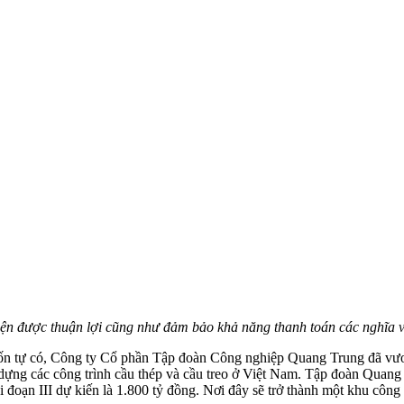
iện được thuận lợi cũng như đảm bảo khả năng thanh toán các nghĩa vụ
vốn tự có, Công ty Cổ phần Tập đoàn Công nghiệp Quang Trung đã vươn 
xây dựng các công trình cầu thép và cầu treo ở Việt Nam. Tập đoàn Qua
 giai đoạn III dự kiến là 1.800 tỷ đồng. Nơi đây sẽ trở thành một khu cô