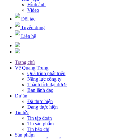
Hình ảnh
Video
Đối tác
Tuyển dụng
Liên hệ
Trang chủ
Về Quang Trung
Quá trình phát triển
Năng lực công ty
Thành tích đạt được
Ban lãnh đạo
Dự án
Đã thực hiện
Đang thực hiện
Tin tức
Tin tập đoàn
Tin sản phẩm
Tin báo chí
Sản phẩm