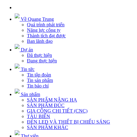
Về Quang Trung
Quá trình phát triển
Năng lực công ty
Thành tích đạt được
Ban lãnh đạo
Dự án
Đã thực hiện
Đang thực hiện
Tin tức
Tin tập đoàn
Tin sản phẩm
Tin báo chí
Sản phẩm
SẢN PHẨM NÂNG HẠ
SẢN PHẨM ĐÚC
GIA CÔNG CHI TIẾT (CNC)
TÀU BIỂN
ĐÈN LED VÀ THIẾT BỊ CHIẾU SÁNG
SẢN PHẨM KHÁC
Thư viện