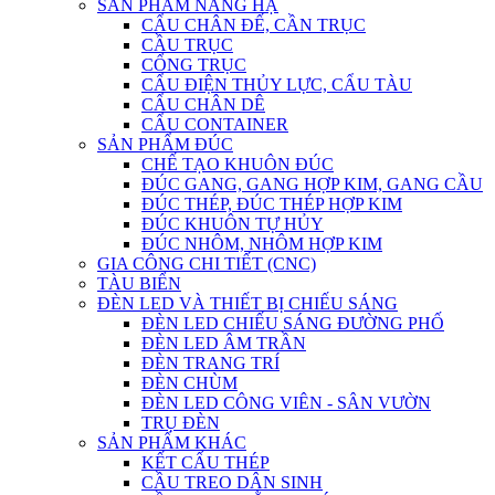
SẢN PHẨM NÂNG HẠ
CẨU CHÂN ĐẾ, CẦN TRỤC
CẦU TRỤC
CỔNG TRỤC
CẨU ĐIỆN THỦY LỰC, CẨU TÀU
CẨU CHÂN DÊ
CẨU CONTAINER
SẢN PHẨM ĐÚC
CHẾ TẠO KHUÔN ĐÚC
ĐÚC GANG, GANG HỢP KIM, GANG CẦU
ĐÚC THÉP, ĐÚC THÉP HỢP KIM
ĐÚC KHUÔN TỰ HỦY
ĐÚC NHÔM, NHÔM HỢP KIM
GIA CÔNG CHI TIẾT (CNC)
TÀU BIỂN
ĐÈN LED VÀ THIẾT BỊ CHIẾU SÁNG
ĐÈN LED CHIẾU SÁNG ĐƯỜNG PHỐ
ĐÈN LED ÂM TRẦN
ĐÈN TRANG TRÍ
ĐÈN CHÙM
ĐÈN LED CÔNG VIÊN - SÂN VƯỜN
TRỤ ĐÈN
SẢN PHẨM KHÁC
KẾT CẤU THÉP
CẦU TREO DÂN SINH