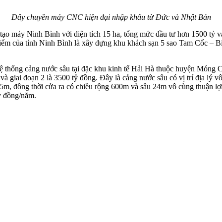
Dây chuyền máy CNC hiện đại nhập khẩu từ Đức và Nhật Bản
tạo máy Ninh Bình với diện tích 15 ha, tổng mức đầu tư hơn 1500 tỷ 
điểm của tỉnh Ninh Bình là xây dựng khu khách sạn 5 sao Tam Cốc – B
hống cảng nước sâu tại đặc khu kinh tế Hải Hà thuộc huyện Móng Cái, 
 và giai đoạn 2 là 3500 tỷ đồng. Đây là cảng nước sâu có vị trí địa lý 
5m, đồng thời cửa ra có chiều rộng 600m và sâu 24m vô cùng thuận lợi
tỷ đồng/năm.