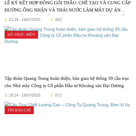
LỄ KÝ KẾT HỢP ĐỒNG GÓI THẦU: CHẾ TẠO VÀ CUNG CẤP
ĐƯỜNG ỐNG NHẬN VÀ THẢI NƯỚC LÀM MÁT DỰ ÁN
NHÀ MÁY NHIỆT ĐIỆN QUẢNG TRẠCH I – MỘT CỘT MỐC
21:16 - 18/07/2025
665
VẺ VANG TRONG NGÀNH CÔNG NGHIỆP VIỆT NAM
ĐÃ THỰC HIỆN
Tập đoàn Quang Trung hoàn thiện, bàn giao hệ thống 39 cầu trục
cho Nhà máy Công ty Cổ phần Đầu tư Khoáng sản Đại Dương
16:24 - 18/07/2025
672
TIN BÁO CHÍ