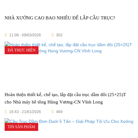
NHÀ XƯỞNG CAO BAO NHIÊU ĐỂ LẮP CẦU TRỤC?
11:08 - 09/03/2026
302
ĐÃ THỰC HIỆN
Hoàn thiện thiết kế, chế tạo, lắp đặt cầu trục dầm đôi (25+25)T
cho Nhà máy bê tông Hùng Vương-CN Vĩnh Long
16:43 - 21/01/2026
469
TIN SẢN PHẨM