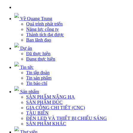
Về Quang Trung
Quá trình phát triển
Năng lực công ty
Thành tích đạt được
Ban lãnh đạo
Dự án
Đã thực hiện
Đang thực hiện
Tin tức
Tin tập đoàn
Tin sản phẩm
Tin báo chí
Sản phẩm
SẢN PHẨM NÂNG HẠ
SẢN PHẨM ĐÚC
GIA CÔNG CHI TIẾT (CNC)
TÀU BIỂN
ĐÈN LED VÀ THIẾT BỊ CHIẾU SÁNG
SẢN PHẨM KHÁC
Thư viện