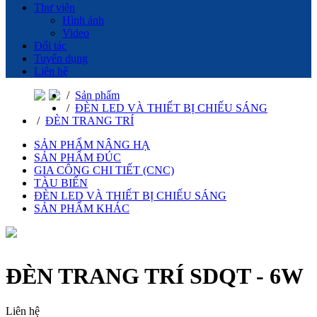
Thư viện
Hình ảnh
Video
Đối tác
Tuyển dụng
Liên hệ
/
Sản phẩm
/
ĐÈN LED VÀ THIẾT BỊ CHIẾU SÁNG
/
ĐÈN TRANG TRÍ
SẢN PHẨM NÂNG HẠ
SẢN PHẨM ĐÚC
GIA CÔNG CHI TIẾT (CNC)
TÀU BIỂN
ĐÈN LED VÀ THIẾT BỊ CHIẾU SÁNG
SẢN PHẨM KHÁC
ĐÈN TRANG TRÍ SDQT - 6W
Liên hệ