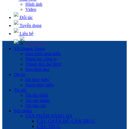
Hình ảnh
Video
Đối tác
Tuyển dụng
Liên hệ
Trang chủ
Về Quang Trung
Quá trình phát triển
Năng lực công ty
Thành tích đạt được
Ban lãnh đạo
Dự án
Đã thực hiện
Đang thực hiện
Tin tức
Tin tập đoàn
Tin sản phẩm
Tin báo chí
Sản phẩm
SẢN PHẨM NÂNG HẠ
CẨU CHÂN ĐẾ, CẦN TRỤC
CẦU TRỤC