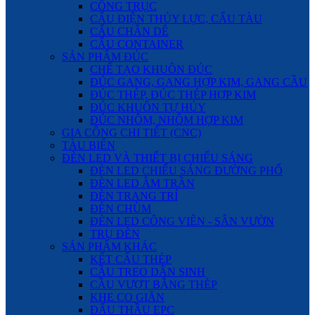
CỔNG TRỤC
CẨU ĐIỆN THỦY LỰC, CẨU TÀU
CẨU CHÂN DÊ
CẨU CONTAINER
SẢN PHẨM ĐÚC
CHẾ TẠO KHUÔN ĐÚC
ĐÚC GANG, GANG HỢP KIM, GANG CẦU
ĐÚC THÉP, ĐÚC THÉP HỢP KIM
ĐÚC KHUÔN TỰ HỦY
ĐÚC NHÔM, NHÔM HỢP KIM
GIA CÔNG CHI TIẾT (CNC)
TÀU BIỂN
ĐÈN LED VÀ THIẾT BỊ CHIẾU SÁNG
ĐÈN LED CHIẾU SÁNG ĐƯỜNG PHỐ
ĐÈN LED ÂM TRẦN
ĐÈN TRANG TRÍ
ĐÈN CHÙM
ĐÈN LED CÔNG VIÊN - SÂN VƯỜN
TRỤ ĐÈN
SẢN PHẨM KHÁC
KẾT CẤU THÉP
CẦU TREO DÂN SINH
CẦU VƯỢT BẰNG THÉP
KHE CO GIÃN
ĐẤU THẦU EPC