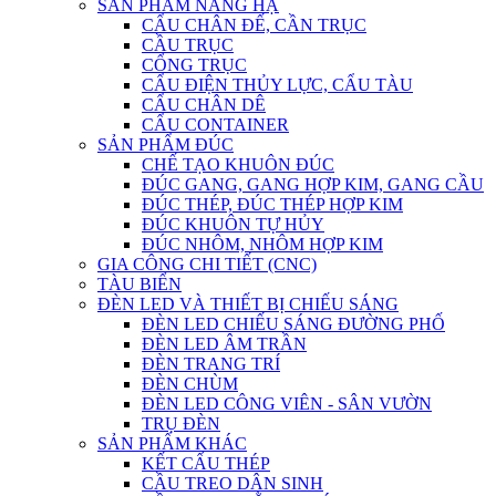
SẢN PHẨM NÂNG HẠ
CẨU CHÂN ĐẾ, CẦN TRỤC
CẦU TRỤC
CỔNG TRỤC
CẨU ĐIỆN THỦY LỰC, CẨU TÀU
CẨU CHÂN DÊ
CẨU CONTAINER
SẢN PHẨM ĐÚC
CHẾ TẠO KHUÔN ĐÚC
ĐÚC GANG, GANG HỢP KIM, GANG CẦU
ĐÚC THÉP, ĐÚC THÉP HỢP KIM
ĐÚC KHUÔN TỰ HỦY
ĐÚC NHÔM, NHÔM HỢP KIM
GIA CÔNG CHI TIẾT (CNC)
TÀU BIỂN
ĐÈN LED VÀ THIẾT BỊ CHIẾU SÁNG
ĐÈN LED CHIẾU SÁNG ĐƯỜNG PHỐ
ĐÈN LED ÂM TRẦN
ĐÈN TRANG TRÍ
ĐÈN CHÙM
ĐÈN LED CÔNG VIÊN - SÂN VƯỜN
TRỤ ĐÈN
SẢN PHẨM KHÁC
KẾT CẤU THÉP
CẦU TREO DÂN SINH