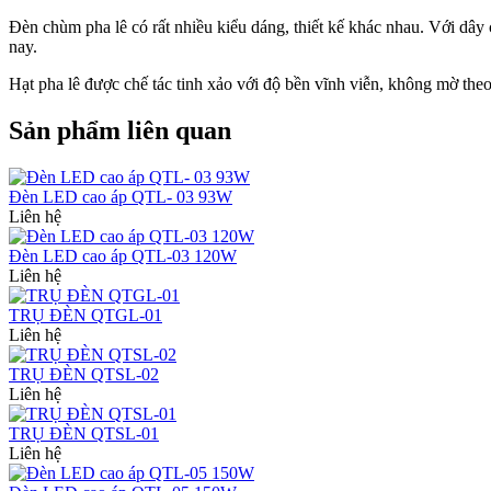
Đèn chùm pha lê có rất nhiều kiểu dáng, thiết kế khác nhau. Với dây
nay.
Hạt pha lê được chế tác tinh xảo với độ bền vĩnh viễn, không mờ th
Sản phẩm liên quan
Đèn LED cao áp QTL- 03 93W
Liên hệ
Đèn LED cao áp QTL-03 120W
Liên hệ
TRỤ ĐÈN QTGL-01
Liên hệ
TRỤ ĐÈN QTSL-02
Liên hệ
TRỤ ĐÈN QTSL-01
Liên hệ