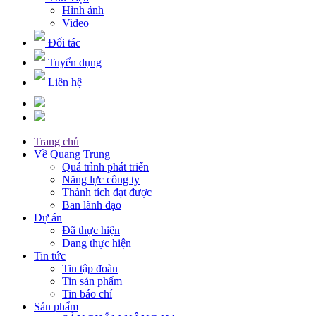
Hình ảnh
Video
Đối tác
Tuyển dụng
Liên hệ
Trang chủ
Về Quang Trung
Quá trình phát triển
Năng lực công ty
Thành tích đạt được
Ban lãnh đạo
Dự án
Đã thực hiện
Đang thực hiện
Tin tức
Tin tập đoàn
Tin sản phẩm
Tin báo chí
Sản phẩm