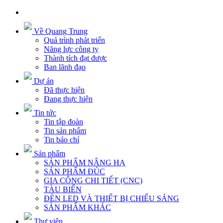
Về Quang Trung
Quá trình phát triển
Năng lực công ty
Thành tích đạt được
Ban lãnh đạo
Dự án
Đã thực hiện
Đang thực hiện
Tin tức
Tin tập đoàn
Tin sản phẩm
Tin báo chí
Sản phẩm
SẢN PHẨM NÂNG HẠ
SẢN PHẨM ĐÚC
GIA CÔNG CHI TIẾT (CNC)
TÀU BIỂN
ĐÈN LED VÀ THIẾT BỊ CHIẾU SÁNG
SẢN PHẨM KHÁC
Thư viện