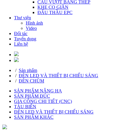
CẦU VƯỢT BẰNG THÉP
KHE CO GIÃN
ĐẤU THẦU EPC
Thư viện
Hình ảnh
Video
Đối tác
Tuyển dụng
Liên hệ
/
Sản phẩm
/
ĐÈN LED VÀ THIẾT BỊ CHIẾU SÁNG
/
ĐÈN CHÙM
SẢN PHẨM NÂNG HẠ
SẢN PHẨM ĐÚC
GIA CÔNG CHI TIẾT (CNC)
TÀU BIỂN
ĐÈN LED VÀ THIẾT BỊ CHIẾU SÁNG
SẢN PHẨM KHÁC