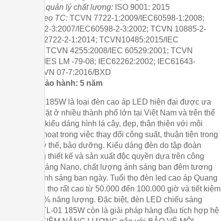
-
Tiêu chuẩn quản lý chất lượng:
ISO 9001: 2015
-
Sản xuất theo TC:
TCVN 7722-1:2009/IEC60598-1:2008;
TCVN 7722-2-3:2007/IEC60598-2-3:2002; TCVN 10885-2-
1:2015/IEC62722-2-1:2014; TCVN10485:2015/IEC
62717:2014; TCVN 4255:2008/IEC 60529:2001; TCVN
10886:2015/IES LM -79-08; IEC62262:2002; IEC61643-
11:2011; QCVN 07-7:2016/BXD
-
Thời gian bảo hành: 5 năm
Đèn QTL-01 185W là loại đèn cao áp LED hiện đại được ưa
chuộng lắp đặt ở nhiều thành phố lớn tại Việt Nam và trên thế
giới. Đèn có kiểu dáng hình lá cây, đẹp, thân thiện với môi
trường, linh hoạt trong việc thay đổi công suất, thuận tiện trong
công tác thay thế, bảo dưỡng. Kiểu dáng đèn do tập đoàn
Quang Trung thiết kế và sản xuất độc quyền dựa trên công
nghệ chiếu sáng Nano, chất lượng ánh sáng ban đêm tương
đương với ánh sáng ban ngày. Tuổi thọ đèn led cao áp Quang
Trung có tuổi thọ rất cao từ 50.000 đến 100.000 giờ và tiết kiệm
được 60- 70% năng lượng. Đặc biệt, đèn LED chiếu sáng
ngoài trời QTL-01 185W còn là giải pháp hàng đầu tích hợp hệ