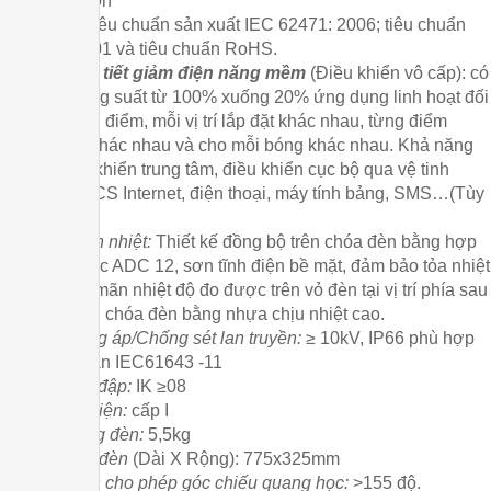
L70 ≥ 60.000h
Tj=136⁰C. Tiêu chuẩn sản xuất IEC 62471: 2006; tiêu chuẩn
Jeita ED-4701 và tiêu chuẩn RoHS.
-
Điều khiển tiết giảm điện năng mềm
(Điều khiển vô cấp): có
thể giảm công suất từ 100% xuống 20% ứng dụng linh hoạt đối
với từng thời điểm, mỗi vị trí lắp đặt khác nhau, từng điểm
chiếu sáng khác nhau và cho mỗi bóng khác nhau. Khả năng
kết nối điều khiển trung tâm, điều khiển cục bộ qua vệ tinh
GPS, qua DCS Internet, điện thoại, máy tính bảng, SMS…(Tùy
chọn).
-
Bộ phận tản nhiệt:
Thiết kế đồng bộ trên chóa đèn bằng hợp
kim nhôm đúc ADC 12, sơn tĩnh điện bề mặt, đảm bảo tỏa nhiệt
cục bộ thỏa mãn nhiệt độ đo được trên vỏ đèn tại vị trí phía sau
COB ≤ 60⁰C; chóa đèn bằng nhựa chịu nhiệt cao.
-
Bảo vệ xung áp/Chống sét lan truyền:
≥ 10kV, IP66 phù hợp
với tiêu chuẩn IEC61643 -11
-
Độ chịu va đập:
IK ≥08
- Cấp cách điện:
cấp I
- Trọng lượng đèn:
5,5kg
- Kích thước đèn
(Dài X Rộng): 775x325mm
-
Góc mở lớn cho phép góc chiếu quang học:
>155 độ.