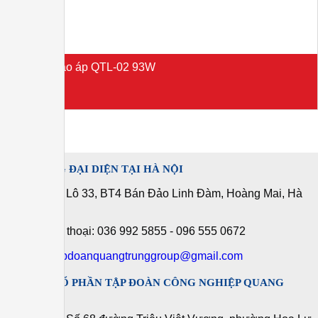
Đèn LED cao áp QTL-02 93W
Liên hệ
VĂN PHÒNG ĐẠI DIỆN TẠI HÀ NỘI
Địa chỉ: Lô 33, BT4 Bán Đảo Linh Đàm, Hoàng Mai, Hà
Nội
Số điện thoại: 036 992 5855 - 096 555 0672
Mail:
tapdoanquangtrunggroup@gmail.com
CÔNG TY CỔ PHẦN TẬP ĐOÀN CÔNG NGHIỆP QUANG
TRUNG