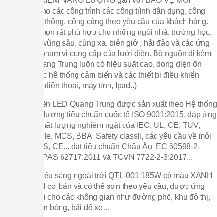
thống TIẾT KIỆM NĂNG LƯỢNG gắn với BẢO VỆ MÔI
TRƯỜNG cho các công trình các công trình dân dụng, công
nghiệp, giao thông, công cộng theo yêu cầu của khách hàng.
Đây là lựa chọn rất phù hợp cho những ngôi nhà, trường học,
công trình ở vùng sâu, cùng xa, biên giới, hải đảo và các ứng
dụng ngoài phạm vi cung cấp của lưới điện. Bộ nguồn đi kèm
đèn LED Quang Trung luôn có hiệu suất cao, dòng điện ổn
định, tích hợp hệ thống cảm biến và các thiết bị điều khiển
thông minh ( điện thoại, máy tính, Ipad..)
Sản phẩm đèn LED Quang Trung được sản xuất theo Hệ thống
quản lý chất lượng tiêu chuẩn quốc tế ISO 9001:2015, đáp ứng
tiêu chuẩn chất lượng nghiêm ngặt của IEC, UL, CE, TUV,
ETL, PV Cycle, MCS, BBA, Safety classll, các yêu cầu về môi
trường ROHS, CE... đạt tiêu chuẩn Châu Âu IEC 60598-2-
3:2002, IEC/PAS 62717:2011 và TCVN 7722-2-3:2017...
Đèn LED chiếu sáng ngoài trời QTL-001 185W có màu XANH
NƯỚC BIỂN cơ bản và có thể sơn theo yêu cầu, được ứng
dụng rộng rãi cho các không gian như đường phố, khu đô thị,
cầu cảng, sân bóng, bãi đổ xe…