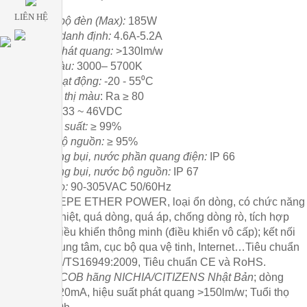
LIÊN HỆ
-
Công suất bộ đèn (Max):
185W
-
Dòng điện danh định:
4.6A-5.2A
-
Hiệu suất phát quang:
>130lm/w
-
Nhiệt độ màu:
3000– 5700K
-
Nhiệt độ hoạt động:
-20 - 55⁰C
-
Chỉ số hiển thị màu
: Ra ≥ 80
-
Điện áp ra:
33 ~ 46VDC
-
Hệ số công suất:
≥ 99%
-
Hiệu suất bộ nguồn:
≥ 95%
-
Chỉ số chống bụi, nước phần quang điện:
IP 66
-
Chỉ số chống bụi, nước bộ nguồn:
IP 67
-
Điện áp vào:
90-305VAC 50/60Hz
-
Bộ nguồn:
EPE ETHER POWER, loại ổn dòng, có chức năng
chống quá nhiệt, quá dòng, quá áp, chống dòng rò, tích hợp
chức năng điều khiển thông minh (điều khiển vô cấp); kết nối
điều khiển trung tâm, cục bộ qua vệ tinh, Internet…Tiêu chuẩn
sản xuất ISO/TS16949:2009, Tiêu chuẩn CE và RoHS.
-
Bóng LED COB hãng NICHIA/CITIZENS Nhật Bản
; dòng
điện 860-1620mA, hiệu suất phát quang >150lm/w; Tuổi thọ