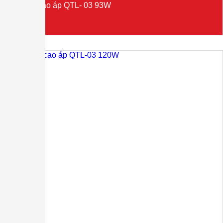
Đèn LED cao áp QTL- 03 93W
Liên hệ