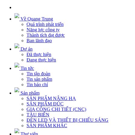
Về Quang Trung
Quá trình phát triển
Năng lực công ty
Thành tích đạt được
Ban lãnh đạo
Dự án
Đã thực hiện
Đang thực hiện
Tin tức
Tin tập đoàn
Tin sản phẩm
Tin báo chí
Sản phẩm
SẢN PHẨM NÂNG HẠ
SẢN PHẨM ĐÚC
GIA CÔNG CHI TIẾT (CNC)
TÀU BIỂN
ĐÈN LED VÀ THIẾT BỊ CHIẾU SÁNG
SẢN PHẨM KHÁC
Thư viện