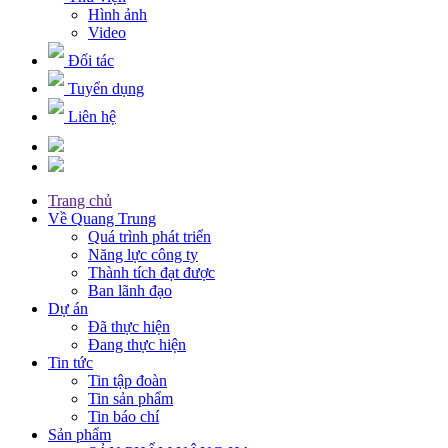
Hình ảnh
Video
Đối tác
Tuyển dụng
Liên hệ
Trang chủ
Về Quang Trung
Quá trình phát triển
Năng lực công ty
Thành tích đạt được
Ban lãnh đạo
Dự án
Đã thực hiện
Đang thực hiện
Tin tức
Tin tập đoàn
Tin sản phẩm
Tin báo chí
Sản phẩm