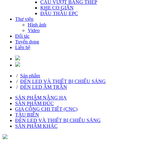
CẦU VƯỢT BẰNG THÉP
KHE CO GIÃN
ĐẤU THẦU EPC
Thư viện
Hình ảnh
Video
Đối tác
Tuyển dụng
Liên hệ
/
Sản phẩm
/
ĐÈN LED VÀ THIẾT BỊ CHIẾU SÁNG
/
ĐÈN LED ÂM TRẦN
SẢN PHẨM NÂNG HẠ
SẢN PHẨM ĐÚC
GIA CÔNG CHI TIẾT (CNC)
TÀU BIỂN
ĐÈN LED VÀ THIẾT BỊ CHIẾU SÁNG
SẢN PHẨM KHÁC