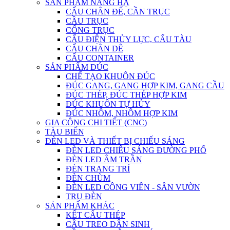
SẢN PHẨM NÂNG HẠ
CẨU CHÂN ĐẾ, CẦN TRỤC
CẦU TRỤC
CỔNG TRỤC
CẨU ĐIỆN THỦY LỰC, CẨU TÀU
CẨU CHÂN DÊ
CẨU CONTAINER
SẢN PHẨM ĐÚC
CHẾ TẠO KHUÔN ĐÚC
ĐÚC GANG, GANG HỢP KIM, GANG CẦU
ĐÚC THÉP, ĐÚC THÉP HỢP KIM
ĐÚC KHUÔN TỰ HỦY
ĐÚC NHÔM, NHÔM HỢP KIM
GIA CÔNG CHI TIẾT (CNC)
TÀU BIỂN
ĐÈN LED VÀ THIẾT BỊ CHIẾU SÁNG
ĐÈN LED CHIẾU SÁNG ĐƯỜNG PHỐ
ĐÈN LED ÂM TRẦN
ĐÈN TRANG TRÍ
ĐÈN CHÙM
ĐÈN LED CÔNG VIÊN - SÂN VƯỜN
TRỤ ĐÈN
SẢN PHẨM KHÁC
KẾT CẤU THÉP
CẦU TREO DÂN SINH