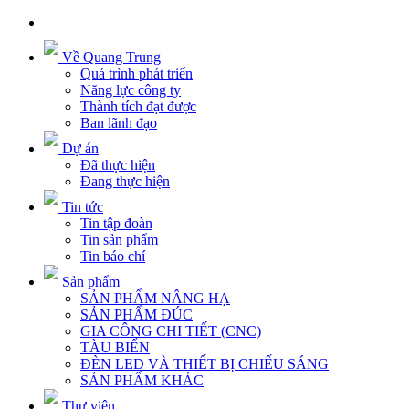
Về Quang Trung
Quá trình phát triển
Năng lực công ty
Thành tích đạt được
Ban lãnh đạo
Dự án
Đã thực hiện
Đang thực hiện
Tin tức
Tin tập đoàn
Tin sản phẩm
Tin báo chí
Sản phẩm
SẢN PHẨM NÂNG HẠ
SẢN PHẨM ĐÚC
GIA CÔNG CHI TIẾT (CNC)
TÀU BIỂN
ĐÈN LED VÀ THIẾT BỊ CHIẾU SÁNG
SẢN PHẨM KHÁC
Thư viện