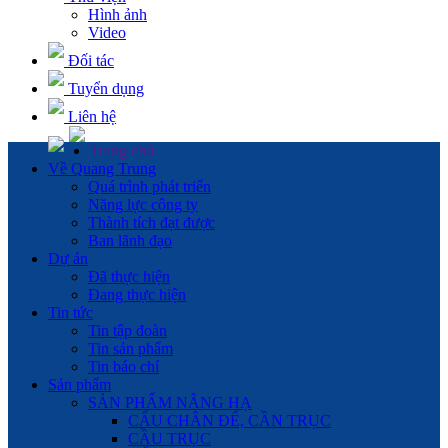
Hình ảnh
Video
Đối tác
Tuyển dụng
Liên hệ
Trang chủ
Về Quang Trung
Quá trình phát triển
Năng lực công ty
Thành tích đạt được
Ban lãnh đạo
Dự án
Đã thực hiện
Đang thực hiện
Tin tức
Tin tập đoàn
Tin sản phẩm
Tin báo chí
Sản phẩm
SẢN PHẨM NÂNG HẠ
CẨU CHÂN ĐẾ, CẦN TRỤC
CẦU TRỤC