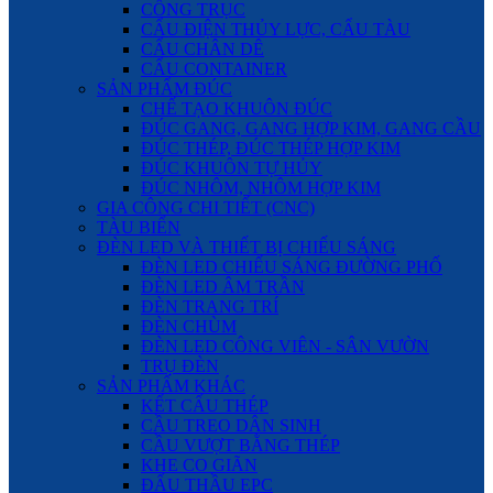
CỔNG TRỤC
CẨU ĐIỆN THỦY LỰC, CẨU TÀU
CẨU CHÂN DÊ
CẨU CONTAINER
SẢN PHẨM ĐÚC
CHẾ TẠO KHUÔN ĐÚC
ĐÚC GANG, GANG HỢP KIM, GANG CẦU
ĐÚC THÉP, ĐÚC THÉP HỢP KIM
ĐÚC KHUÔN TỰ HỦY
ĐÚC NHÔM, NHÔM HỢP KIM
GIA CÔNG CHI TIẾT (CNC)
TÀU BIỂN
ĐÈN LED VÀ THIẾT BỊ CHIẾU SÁNG
ĐÈN LED CHIẾU SÁNG ĐƯỜNG PHỐ
ĐÈN LED ÂM TRẦN
ĐÈN TRANG TRÍ
ĐÈN CHÙM
ĐÈN LED CÔNG VIÊN - SÂN VƯỜN
TRỤ ĐÈN
SẢN PHẨM KHÁC
KẾT CẤU THÉP
CẦU TREO DÂN SINH
CẦU VƯỢT BẰNG THÉP
KHE CO GIÃN
ĐẤU THẦU EPC