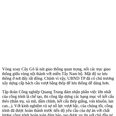
Vòng xoay Cây Gõ là nút giao thông quan trọng, nối các trục giao
thông giữa vùng nội thành với miền Tây Nam bộ. Mật độ xe lưu
thông ở nơi đây rất đông. Chính vì vậy, UBND TP đã có chủ trương
xây dựng cấp bách cầu vượt bằng thép để lưu thông dễ dàng hơn.
Tập đoàn Công nghiệp Quang Trung đảm nhận phần việc lớn nhất
của công trình là chế tạo, thi công lắp dựng các hạng mục về kết cấu
théo (thân trụ, xà mũ, dầm chính, kết cấu thép giằng, ván khuôn, lan
can...). Với kinh nghiệm và sự nỗ lực vượt bậc, của chúng tôi, công
trình đã được hoàn thành trước tiến độ yêu cầu của dự án với chất
lượng công trình hoàn toàn đảm bảo, tạo được uy tín với chủ đầu tư