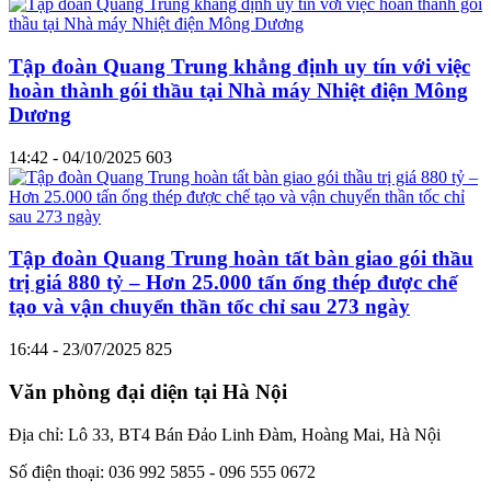
Tập đoàn Quang Trung khẳng định uy tín với việc
hoàn thành gói thầu tại Nhà máy Nhiệt điện Mông
Dương
14:42 - 04/10/2025
603
Tập đoàn Quang Trung hoàn tất bàn giao gói thầu
trị giá 880 tỷ – Hơn 25.000 tấn ống thép được chế
tạo và vận chuyển thần tốc chỉ sau 273 ngày
16:44 - 23/07/2025
825
Văn phòng đại diện tại Hà Nội
Địa chỉ: Lô 33, BT4 Bán Đảo Linh Đàm, Hoàng Mai, Hà Nội
Số điện thoại: 036 992 5855 - 096 555 0672