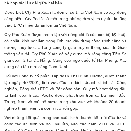
hệ hợp tác lâu dài giữa hai bên.
Được biết, Cty Phú Xuân là đơn vị số 1 tại Việt Nam về xây dựng
cảng biển. Cty Pacific là một trong những đơn vị có uy tín, là tổng
thầu EPC nhiều dự án lớn tại Việt Nam.
Cty Phú Xuân được thành lập với nòng cốt là các cán bộ kỹ thuật
có nhiều kinh nghiệm trong lĩnh vực xây dựng công trình cảng và
đường thủy từ các Tổng công ty giàu truyền thống của Bộ Giao
thông vận tải. Cty Phú Xuân đã xây dựng mở rộng cảng Tiên Sa
giai đoạn 2 tại Đà Nẵng; Cảng cửa ngõ quốc tế Hải Phòng; Xây
dựng cầu tàu mới cảng Cam Ranh…
Đối với Công ty cổ phần Tập đoàn Thái Bình Dương, được thành
lập ngày 4/7/2001, lĩnh vực đầu tư, kinh doanh chính là: Công
nghiệp, Tổng thầu EPC và Bất động sản. Quy mô hoạt động đầu
tư kinh doanh của Pacific được phát triển trên cả ba miền Bắc,
Trung, Nam và một số nước trong khu vực, với khoảng 20 doanh
nghiệp thành viên và đơn vị có vốn góp.
Với những kết quả trong sản xuất kinh doanh, kết nối đầu tư và
công tác an sinh xã hội, hai lần, vào các năm 2011 và 2016,
Pacific đã được Nhà nước tặng thưởng Huân chương Lao động