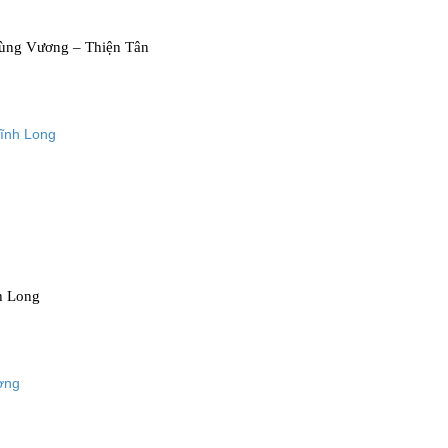
 Hùng Vương – Thiện Tân
h Long