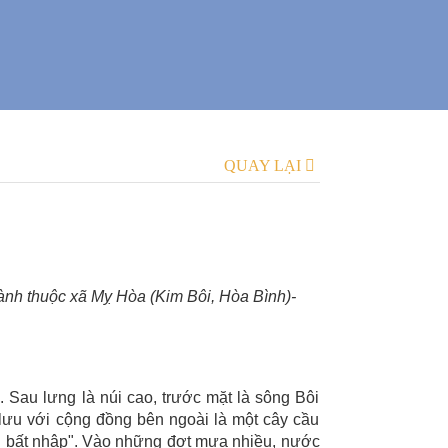
QUAY LẠI
nh thuộc xã Mỵ Hòa (Kim Bôi, Hòa Bình)-
 Sau lưng là núi cao, trước mặt là sông Bôi
o lưu với cộng đồng bên ngoài là một cây cầu
i bất nhập". Vào những đợt mưa nhiều, nước