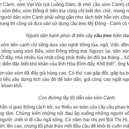
m Cành, xóm Vẹt Vòi (xã Luông Dăm, đi nhờ cầu xóm Cành) c
xóm Bêu, xóm Ðông ở bên kia cũng chỉ biết đợi chờ, mong n
người dân xóm Cành phải sống gần như tách biệt hẳn với cộn
g thi công và đưa vào sử dụng cầu treo Mý Đông - Cành có vai
Người dân hạnh phúc đi trên cây
cầu treo
hiện đạ
óm bên cạnh chỉ sống dựa vào nghề trồng lúa, ngô. Việc dồn 
sông sang xóm Bêu, xóm Ðông trồng trọt. Ngược lại, dân x
Ở đây, nhà nhiều lúa nhất cũng phải thiếu ăn đôi ba tháng... X
diện đặc biệt khó khăn của tỉnh Hòa Bình đấy. Khổ thế!", ông 
 vào xóm đã đẩy giá hàng cao. Có thứ cao gấp đôi, gấp ba 
ật liệu xây dựng tích vào đó để bán dần, giá cũng cao ngất 
n kham khổ.
Con đường lầy lội dẫn vào xóm Cành.
ằn vì giao thông cách trở, sự thiếu an toàn của cây cầu phao t
ơng tâm. Chứng kiến những nỗi đau ập xuống những người vô
ó người chết vì đi cầu ngã sông. Có năm hai chị em Bùi Thị H
ước lên cao, chúng tôi phải tháo một đầu cầu để khỏi bị cuốn m