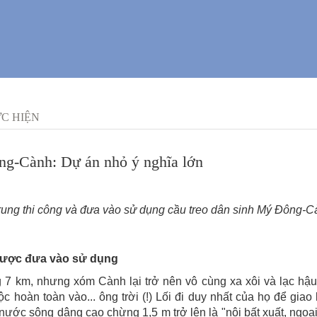
C HIỆN
ng-Cành: Dự án nhỏ ý nghĩa lớn
ng thi công và đưa vào sử dụng cầu treo dân sinh Mý Đông-Cà
được đưa vào sử dụng
 7 km, nhưng xóm Cành lại trở nên vô cùng xa xôi và lạc hậu.
ộc hoàn toàn vào... ông trời (!) Lối đi duy nhất của họ để gia
ớc sông dâng cao chừng 1,5 m trở lên là "nội bất xuất, ngoạ