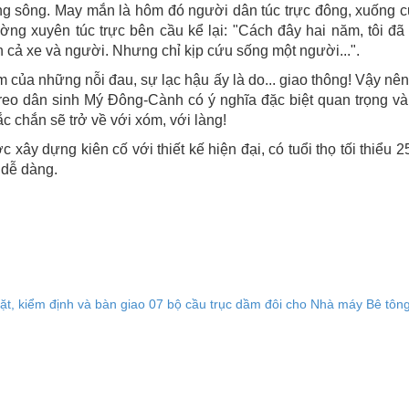
g sông. May mắn là hôm đó người dân túc trực đông, xuống cứu
ng xuyên túc trực bên cầu kể lại: "Cách đây hai năm, tôi đã
cả xe và người. Nhưng chỉ kịp cứu sống một người...".
ạm của những nỗi đau, sự lạc hậu ấy là do... giao thông! Vậy n
reo dân sinh Mý Đông-Cành có ý nghĩa đặc biệt quan trọng và
 chắn sẽ trở về với xóm, với làng!
xây dựng kiên cố với thiết kế hiện đại, có tuổi thọ tối thiểu
 dễ dàng.