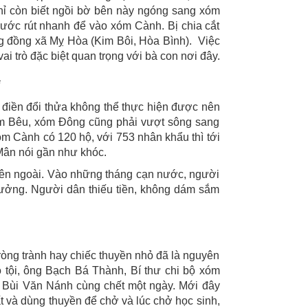
hỉ còn biết ngồi bờ bên này ngóng sang xóm
ước rút nhanh để vào xóm Cành. Bị chia cắt
g đồng xã Mỵ Hòa (Kim Bôi, Hòa Bình). Việc
 trò đặc biệt quan trọng với bà con nơi đây.
i
điền đổi thửa không thể thực hiện được nên
óm Bêu, xóm Ðông cũng phải vượt sông sang
óm Cành có 120 hộ, với 753 nhân khẩu thì tới
Mân nói gần như khóc.
bên ngoài. Vào những tháng cạn nước, người
ngưởng. Người dân thiếu tiền, không dám sắm
ròng trành hay chiếc thuyền nhỏ đã là nguyên
 tội, ông Bạch Bá Thành, Bí thư chi bộ xóm
i, Bùi Văn Nánh cùng chết một ngày. Mới đây
ất và dùng thuyền để chở và lúc chở học sinh,