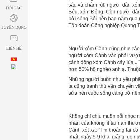
sâu và chậm rút, người dân xó
ĐỐI TÁC
Bêu, xóm Ðông. Còn người dân 
bởi sông Bôi nên bao năm qua 
Tập đoàn Công nghiệp Quang Trun
TUYỂN DỤNG
LIÊN HỆ
Người xóm Cành cũng như các x
người xóm Cành vẫn phải vượt 
cánh đồng xóm Cành cấy lúa... "
hơn 50% hộ nghèo anh ạ. Thuộc 
Những người buôn nhu yếu phẩm
ta cũng tranh thủ vận chuyển v
sửa nên cuộc sống càng trở nê
Không chỉ chịu muôn nỗi nhọc nh
nhân của không ít tai nạn thư
Cành xót xa: "Thi thoảng lại c
nhất, ngày 5-9 khai giảng, do n