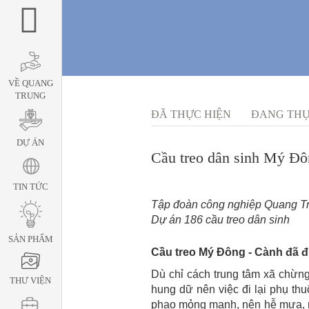
VỀ QUANG
TRUNG
ĐÃ THỰC HIỆN
ĐANG THỰ
DỰ ÁN
Cầu treo dân sinh Mý Đô
TIN TỨC
Tập đoàn công nghiệp Quang Tru
Dự án 186 cầu treo dân sinh
SẢN PHẨM
Cầu treo Mý Đông - Cành đã 
Dù chỉ cách trung tâm xã chừng
THƯ VIỆN
hung dữ nên việc đi lại phụ thu
phao mỏng manh, nên hễ mưa, nư