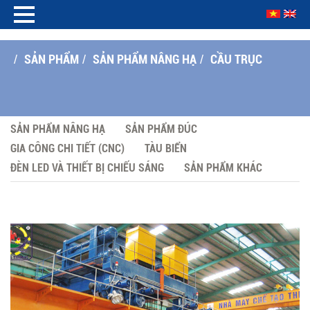
SẢN PHẨM
SẢN PHẨM NÂNG HẠ
CẦU TRỤC
/
/
/
SẢN PHẨM NÂNG HẠ
SẢN PHẨM ĐÚC
GIA CÔNG CHI TIẾT (CNC)
TÀU BIỂN
ĐÈN LED VÀ THIẾT BỊ CHIẾU SÁNG
SẢN PHẨM KHÁC