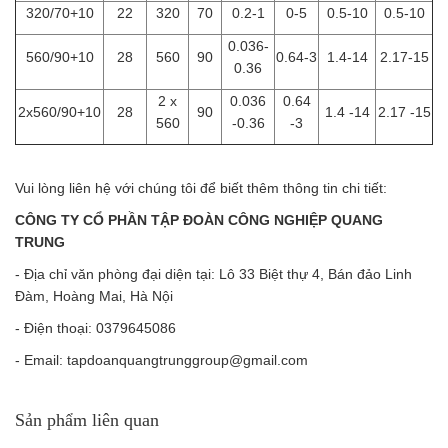
320/70+10
22
320
70
0.2-1
0-5
0.5-10
0.5-10
0.036-
560/90+10
28
560
90
0.64-3
1.4-14
2.17-15
0.36
2 x
0.036
0.64
2x560/90+10
28
90
1.4 -14
2.17 -15
560
-0.36
-3
Vui lòng liên hệ với chúng tôi để biết thêm thông tin chi tiết:
CÔNG TY CỔ PHẦN TẬP ĐOÀN CÔNG NGHIỆP QUANG
TRUNG
- Địa chỉ văn phòng đại diện tại: Lô 33 Biệt thự 4, Bán đảo Linh
Đàm, Hoàng Mai, Hà Nội
- Điện thoại: 0379645086
- Email: tapdoanquangtrunggroup@gmail.com
Sản phẩm liên quan