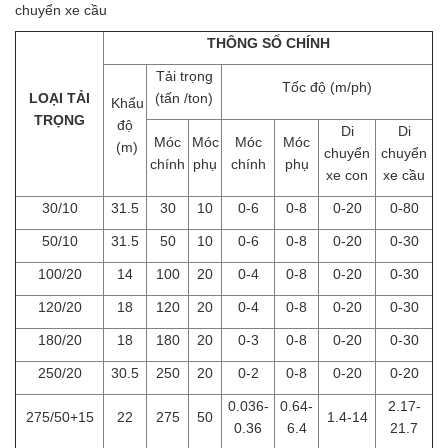
chuyển xe cầu
THÔNG SỐ CHÍNH
Tải trọng
Tốc độ (m/ph)
LOẠI TẢI
(tấn /ton)
Khẩu
TRỌNG
độ
Di
Di
Móc
Móc
Móc
Móc
(m)
chuyển
chuyển
chính
phụ
chính
phụ
xe con
xe cầu
30/10
31.5
30
10
0-6
0-8
0-20
0-80
50/10
31.5
50
10
0-6
0-8
0-20
0-30
100/20
14
100
20
0-4
0-8
0-20
0-30
120/20
18
120
20
0-4
0-8
0-20
0-30
180/20
18
180
20
0-3
0-8
0-20
0-30
250/20
30.5
250
20
0-2
0-8
0-20
0-20
0.036-
0.64-
2.17-
275/50+15
22
275
50
1.4-14
0.36
6.4
21.7