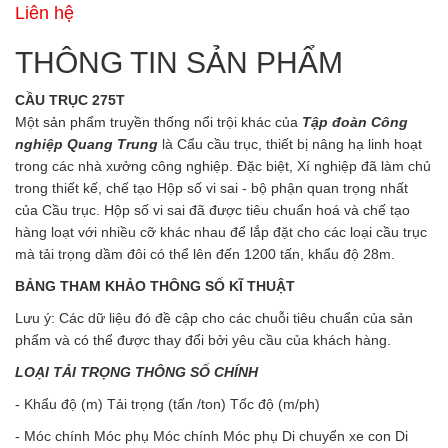
Liên hệ
THÔNG TIN SẢN PHẨM
CẦU TRỤC 275T
Một sản phẩm truyền thống nổi trội khác của
Tập đoàn Công
nghiệp Quang Trung
là Cẩu cầu trục, thiết bị nâng hạ linh hoạt
trong các nhà xưởng công nghiệp. Đặc biệt, Xí nghiệp đã làm chủ
trong thiết kế, chế tạo Hộp số vi sai - bộ phận quan trọng nhất
của Cầu trục. Hộp số vi sai đã được tiêu chuẩn hoá và chế tạo
hàng loạt với nhiều cỡ khác nhau để lắp đặt cho các loại cầu trục
mà tải trọng dầm đôi có thể lên đến 1200 tấn, khẩu độ 28m.
BẢNG THAM KHẢO THÔNG SỐ KĨ THUẬT
Lưu ý: Các dữ liệu đó đề cập cho các chuỗi tiêu chuẩn của sản
phẩm và có thể được thay đổi bởi yêu cầu của khách hàng.
LOẠI TẢI TRỌNG THÔNG SỐ CHÍNH
- Khẩu độ (m) Tải trọng (tấn /ton) Tốc độ (m/ph)
- Móc chính Móc phụ Móc chính Móc phụ Di chuyển xe con Di